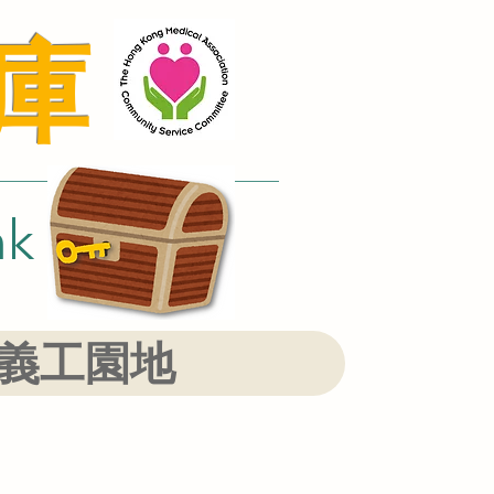
庫
nk
義工園地