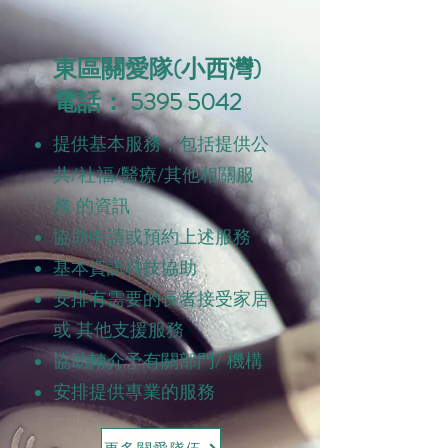
東區關愛隊(小西灣)
電話： 5395 5042
提供基本服務，包括提供公
共/社福/醫療/其他相關服
務 的資訊
協助申請或預約上述服務
基本資訊科技協助
安排有需要的長者接受家居
或 其他支援服務
協助轉介予有關部門/ 機構
安排提供專業的服務