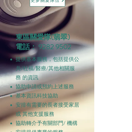
更多關愛隊伍
東區關愛隊(翡翠)
電話： 9282 9502
提供基本服務，包括提供公
共/社福/醫療/其他相關服
務 的資訊
協助申請或預約上述服務
基本資訊科技協助
安排有需要的長者接受家居
或 其他支援服務
協助轉介予有關部門/ 機構