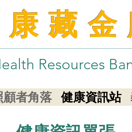
健康藏金
ealth Resources Ba
照顧者角落
健康資訊站