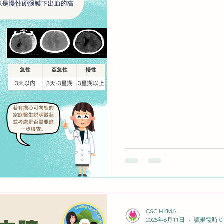
CSC HKMA
2025年6月11日
讀畢需時 0