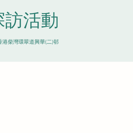
探訪活動
香港柴灣環翠道興華(二)邨