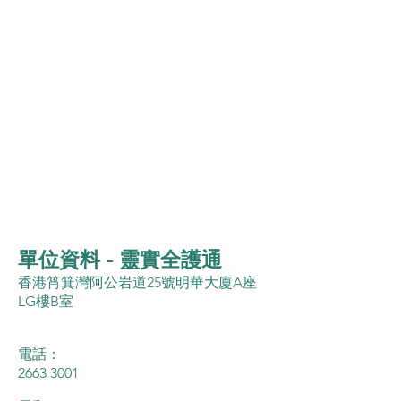
單位資料 - 靈實全護通
香港筲箕灣阿公岩道25號明華大廈A座
LG樓B室
​電話：
2663 3001