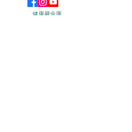
健康藏金庫
elderlyhealth@hkma.org
©2025 香港醫學會 I 服務免責聲明 及 私隱政策