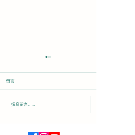
肺炎
留言
認識痛風
撰寫留言......